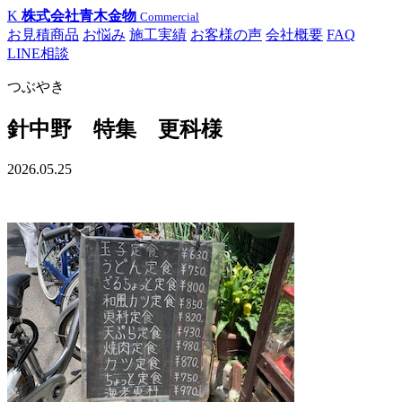
K
株式会社青木金物
Commercial
お見積商品
お悩み
施工実績
お客様の声
会社概要
FAQ
LINE相談
つぶやき
針中野 特集 更科様
2026.05.25