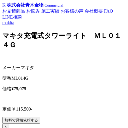
K
株式会社青木金物
Commercial
お見積商品
お悩み
施工実績
お客様の声
会社概要
FAQ
LINE相談
makita
マキタ充電式タワーライト ＭＬ０１
４Ｇ
メーカー
マキタ
型番
ML014G
価格
¥75,075
定価￥115.500-
無料で見積依頼する
×