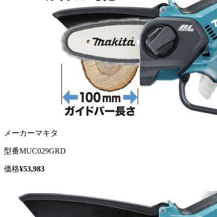
メーカー
マキタ
型番
MUC029GRD
価格
¥53,983