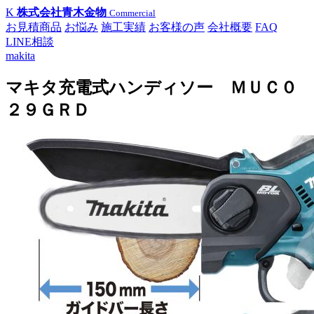
K
株式会社青木金物
Commercial
お見積商品
お悩み
施工実績
お客様の声
会社概要
FAQ
LINE相談
makita
マキタ充電式ハンディソー ＭＵＣ０
２９ＧＲＤ