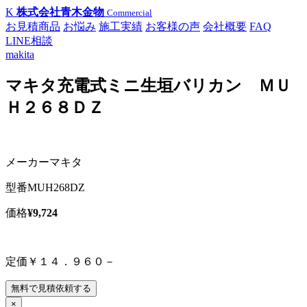
K
株式会社青木金物
Commercial
お見積商品
お悩み
施工実績
お客様の声
会社概要
FAQ
LINE相談
makita
マキタ充電式ミニ生垣バリカン ＭＵ
Ｈ２６８ＤＺ
メーカー
マキタ
型番
MUH268DZ
価格
¥9,724
定価￥１４．９６０－
無料で見積依頼する
×