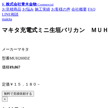
K
株式会社青木金物
Commercial
お見積商品
お悩み
施工実績
お客様の声
会社概要
FAQ
LINE相談
makita
マキタ充電式ミニ生垣バリカン ＭＵＨ
メーカー
マキタ
型番
MUH269DZ
価格
¥9,867
定価￥１５．１８０－
無料で見積依頼する
×