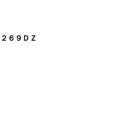
２６９ＤＺ