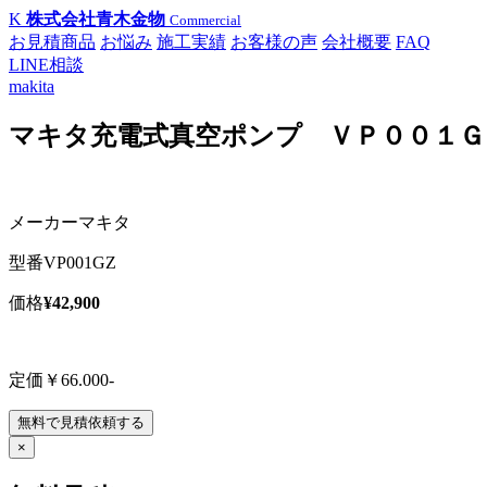
K
株式会社青木金物
Commercial
お見積商品
お悩み
施工実績
お客様の声
会社概要
FAQ
LINE相談
makita
マキタ充電式真空ポンプ ＶＰ００１Ｇ
メーカー
マキタ
型番
VP001GZ
価格
¥42,900
定価￥66.000-
無料で見積依頼する
×