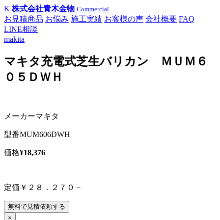
K
株式会社青木金物
Commercial
お見積商品
お悩み
施工実績
お客様の声
会社概要
FAQ
LINE相談
makita
マキタ充電式芝生バリカン ＭＵＭ６
０５ＤＷＨ
メーカー
マキタ
型番
MUM606DWH
価格
¥18,376
定価￥２８．２７０－
無料で見積依頼する
×