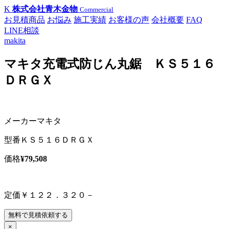
K
株式会社青木金物
Commercial
お見積商品
お悩み
施工実績
お客様の声
会社概要
FAQ
LINE相談
makita
マキタ充電式防じん丸鋸 ＫＳ５１６
ＤＲＧＸ
メーカー
マキタ
型番
ＫＳ５１６ＤＲＧＸ
価格
¥79,508
定価￥１２２．３２０－
無料で見積依頼する
×