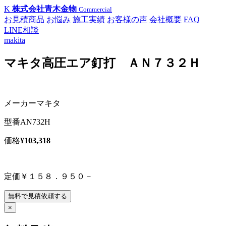
K
株式会社青木金物
Commercial
お見積商品
お悩み
施工実績
お客様の声
会社概要
FAQ
LINE相談
makita
マキタ高圧エア釘打 ＡＮ７３２Ｈ
メーカー
マキタ
型番
AN732H
価格
¥103,318
定価￥１５８．９５０－
無料で見積依頼する
×