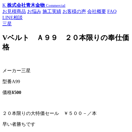
K
株式会社青木金物
Commercial
お見積商品
お悩み
施工実績
お客様の声
会社概要
FAQ
LINE相談
三星
Vベルト Ａ９９ ２０本限りの奉仕価
格
メーカー
三星
型番
A99
価格
¥500
２０本限りの大特価セール ￥５００－／本
早い者勝ちです